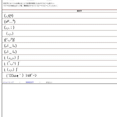
顔文字にカーソルを乗せることで全選択状態になるのでコピーも楽チン♪
※スマホの場合はタップ後、機種毎のテキストコピーでコピーしてください。
顔文字
メニュートップ
>
特殊顔文字
>
かなしい