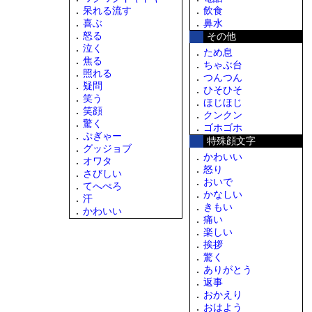
呆れる流す
飲食
喜ぶ
鼻水
怒る
その他
泣く
ため息
焦る
ちゃぶ台
照れる
つんつん
疑問
ひそひそ
笑う
ほじほじ
笑顔
クンクン
驚く
ゴホゴホ
ぷぎゃー
特殊顔文字
グッジョブ
かわいい
オワタ
怒り
さびしい
おいで
てへぺろ
かなしい
汗
きもい
かわいい
痛い
楽しい
挨拶
驚く
ありがとう
返事
おかえり
おはよう