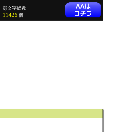
顔文字総数
11426
個