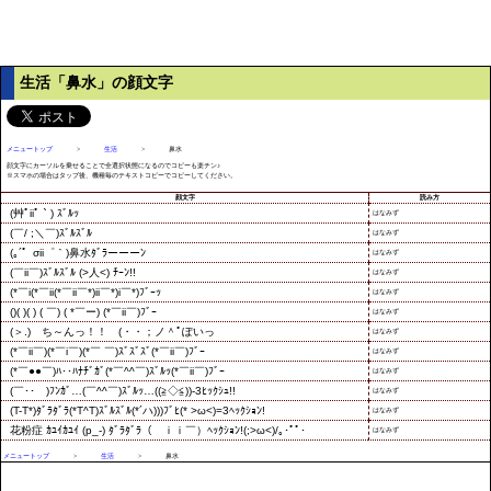
生活「鼻水」の顔文字
メニュートップ
>
生活
>
鼻水
顔文字にカーソルを乗せることで全選択状態になるのでコピーも楽チン♪
※スマホの場合はタップ後、機種毎のテキストコピーでコピーしてください。
顔文字
読み方
はなみず
はなみず
はなみず
はなみず
はなみず
はなみず
はなみず
はなみず
はなみず
はなみず
はなみず
はなみず
メニュートップ
>
生活
>
鼻水