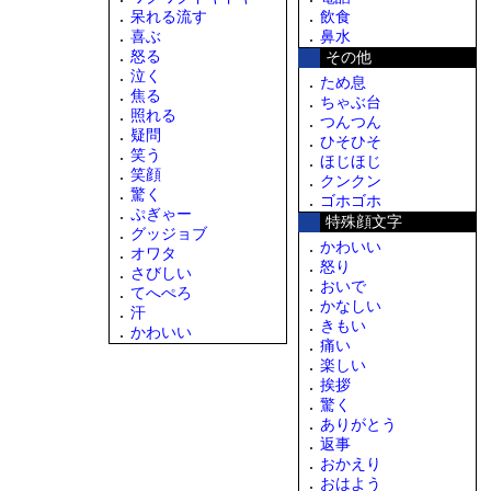
呆れる流す
飲食
喜ぶ
鼻水
怒る
その他
泣く
ため息
焦る
ちゃぶ台
照れる
つんつん
疑問
ひそひそ
笑う
ほじほじ
笑顔
クンクン
驚く
ゴホゴホ
ぷぎゃー
特殊顔文字
グッジョブ
かわいい
オワタ
怒り
さびしい
おいで
てへぺろ
かなしい
汗
きもい
かわいい
痛い
楽しい
挨拶
驚く
ありがとう
返事
おかえり
おはよう