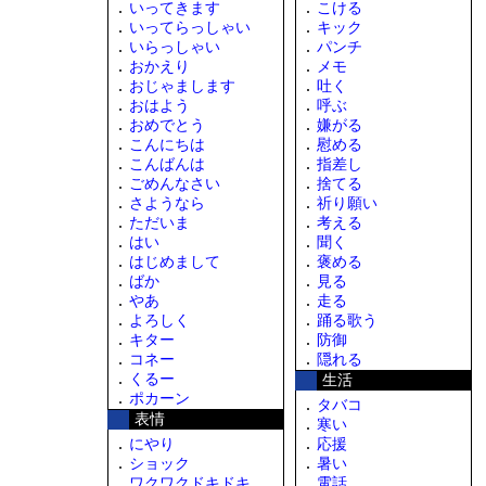
いってきます
こける
いってらっしゃい
キック
いらっしゃい
パンチ
おかえり
メモ
おじゃまします
吐く
おはよう
呼ぶ
おめでとう
嫌がる
こんにちは
慰める
こんばんは
指差し
ごめんなさい
捨てる
さようなら
祈り願い
ただいま
考える
はい
聞く
はじめまして
褒める
ばか
見る
やあ
走る
よろしく
踊る歌う
キター
防御
コネー
隠れる
くるー
生活
ポカーン
タバコ
表情
寒い
にやり
応援
ショック
暑い
ワクワクドキドキ
電話