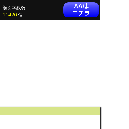
顔文字総数
11426
個