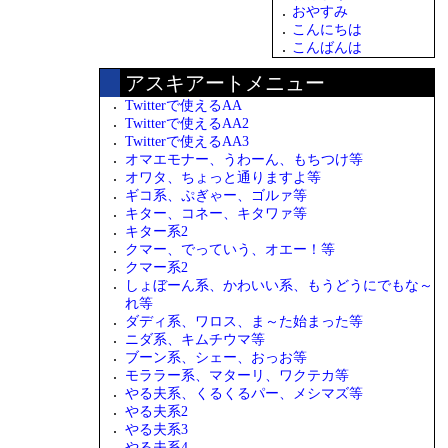
おやすみ
こんにちは
こんばんは
アスキアートメニュー
Twitterで使えるAA
Twitterで使えるAA2
Twitterで使えるAA3
オマエモナー、うわーん、もちつけ等
オワタ、ちょっと通りますよ等
ギコ系、ぷぎゃー、ゴルァ等
キター、コネー、キタワァ等
キター系2
クマー、でっていう、オエー！等
クマー系2
しょぼーん系、かわいい系、もうどうにでもな～
れ等
ダディ系、ワロス、ま～た始まった等
ニダ系、キムチウマ等
ブーン系、シェー、おっお等
モララー系、マターリ、ワクテカ等
やる夫系、くるくるパー、メシマズ等
やる夫系2
やる夫系3
やる夫系4