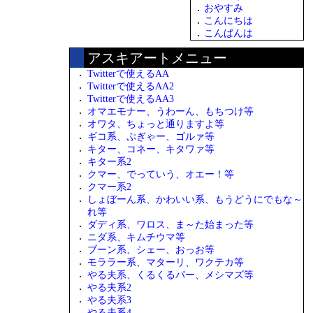
おやすみ
こんにちは
こんばんは
アスキアートメニュー
Twitterで使えるAA
Twitterで使えるAA2
Twitterで使えるAA3
オマエモナー、うわーん、もちつけ等
オワタ、ちょっと通りますよ等
ギコ系、ぷぎゃー、ゴルァ等
キター、コネー、キタワァ等
キター系2
クマー、でっていう、オエー！等
クマー系2
しょぼーん系、かわいい系、もうどうにでもな～
れ等
ダディ系、ワロス、ま～た始まった等
ニダ系、キムチウマ等
ブーン系、シェー、おっお等
モララー系、マターリ、ワクテカ等
やる夫系、くるくるパー、メシマズ等
やる夫系2
やる夫系3
やる夫系4