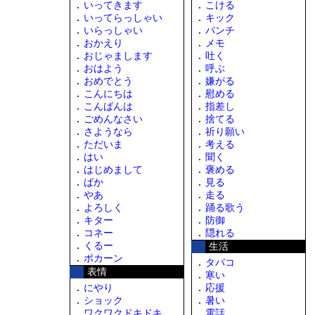
いってきます
こける
いってらっしゃい
キック
いらっしゃい
パンチ
おかえり
メモ
おじゃまします
吐く
おはよう
呼ぶ
おめでとう
嫌がる
こんにちは
慰める
こんばんは
指差し
ごめんなさい
捨てる
さようなら
祈り願い
ただいま
考える
はい
聞く
はじめまして
褒める
ばか
見る
やあ
走る
よろしく
踊る歌う
キター
防御
コネー
隠れる
くるー
生活
ポカーン
タバコ
表情
寒い
にやり
応援
ショック
暑い
ワクワクドキドキ
電話