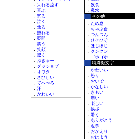
呆れる流す
飲食
喜ぶ
鼻水
怒る
その他
泣く
ため息
焦る
ちゃぶ台
照れる
つんつん
疑問
ひそひそ
笑う
ほじほじ
笑顔
クンクン
驚く
ゴホゴホ
ぷぎゃー
特殊顔文字
グッジョブ
かわいい
オワタ
怒り
さびしい
おいで
てへぺろ
かなしい
汗
きもい
かわいい
痛い
楽しい
挨拶
驚く
ありがとう
返事
おかえり
おはよう