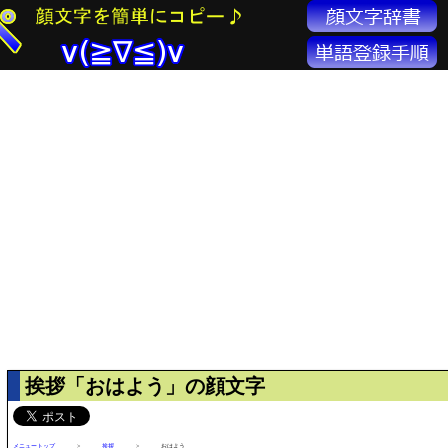
挨拶「おはよう」の顔文字
メニュートップ
>
挨拶
>
おはよう