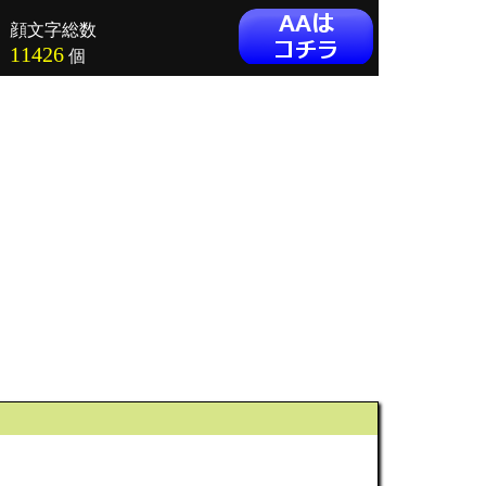
顔文字総数
11426
個